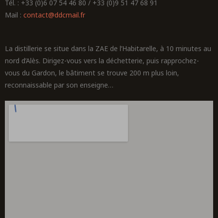
Tél. : +33 (0)6 07 54 46 80 / +33 (0)9 51 47 68 91
Mail :
contact@ddcmail.fr
La distillerie se situe dans la ZAE de l’Habitarelle, à 10 minutes au
nord d’Alès. Dirigez-vous vers la déchetterie, puis rapprochez-
vous du Gardon, le bâtiment se trouve 200 m plus loin,
reconnaissable par son enseigne…