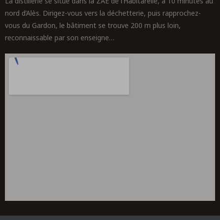
La distillerie se situe dans la ZAE de l’Habitarelle, à 10 minutes au
nord d’Alès. Dirigez-vous vers la déchetterie, puis rapprochez-
vous du Gardon, le bâtiment se trouve 200 m plus loin,
reconnaissable par son enseigne…