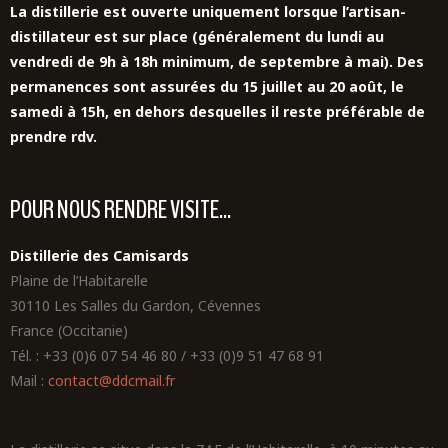
La distillerie est ouverte uniquement lorsque l’artisan-
distillateur est sur place (généralement du lundi au
vendredi de 9h à 18h minimum, de septembre à mai). Des
permanences sont assurées du 15 juillet au 20 août,
le
samedi à 15h,
en dehors desquelles il reste préférable de
prendre rdv.
POUR NOUS RENDRE VISITE...
Distillerie des Camisards
Plaine de l’Habitarelle
30110 Les Salles du Gardon, Cévennes
France (Occitanie)
Tél. : +33 (0)6 07 54 46 80 / +33 (0)9 51 47 68 91
Mail :
contact@ddcmail.fr