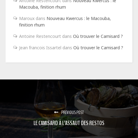
Antoine Restencourt
dans
Nouveau Kwercus : le
Macouba, finition rhum
Maroux
dans
Nouveau Kwercus : le Macouba,
finition rhum
Antoine Restencourt
dans
Où trouver le Camisard ?
Jean francois Issartel
dans
Où trouver le Camisard ?
PREVIOUS POST
LE CAMISARD À L’ASSAUT DES RESTOS