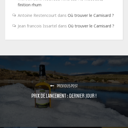
finition rhum
Antoine Restencourt
dans
Où trouver le Camisard ?
Jean francois Issartel
dans
Où trouver le Camisard ?
PREVIOUS POST
PRIX DE LANCEMENT : DERNIER JOUR !